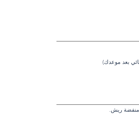
م منفضة ريش.