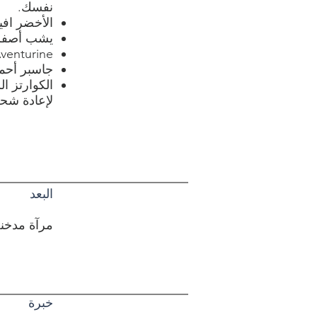
نفسك.
الأخضر افي
يشب أصفر 
Orange Aventurine - يوازن ral Chakra
جاسبر أحمر
لإعادة شح
البعد
مرآة مدخنة قط
خبرة