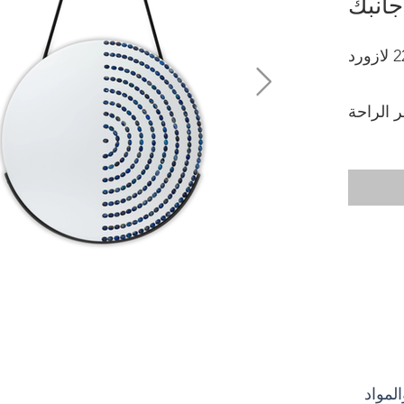
جانبك
 الراحة
لمواد