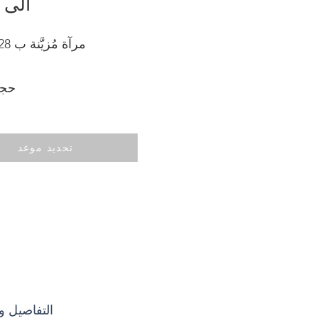
الى 
مرآة مُزيَّنة ب 228 لازورد
حجر
تحديد موعد
التفاصيل وا