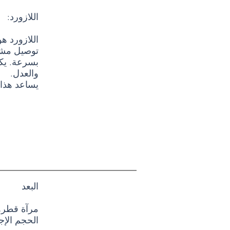
اللازورد:
اللازورد ه
توصيل مشاع
بسرعة. يكش
والعدل.
يساعد هذا 
البعد
مرآة قطرها 50 سم. حزام معدني
الحجم الإجمالي: الا